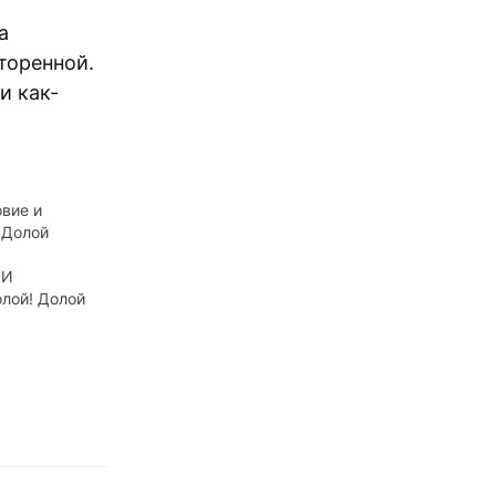
а
торенной.
и как-
вие и
 Долой
 И
лой! Долой
Долой!!!
никому не
оры!Долой
 Долой,
ащие,
! Долой