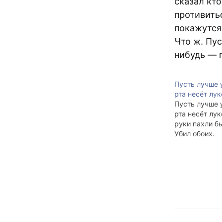
сказал кто
противитьс
покажутся
Что ж. Пус
нибудь — п
Пусть лучше 
рта несёт лу
Пусть лучше 
рта несёт лук
руки пахли б
Убил обоих.