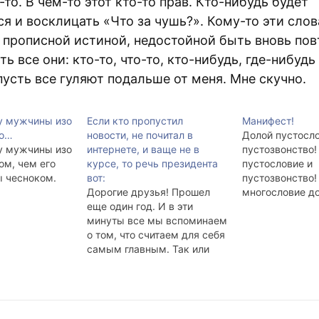
-то. В чём-то этот кто-то прав. Кто-нибудь будет
я и восклицать «Что за чушь?». Кому-то эти слов
 прописной истиной, недостойной быть вновь пов
ть все они: кто-то, что-то, кто-нибудь, где-нибудь 
усть все гуляют подальше от меня. Мне скучно.
у мужчины изо
Если кто пропустил
Манифест!
ко…
новости, не почитал в
Долой пустосло
у мужчины изо
интернете, и ваще не в
пустозвонство!
ом, чем его
курсе, то речь президента
пустословие и
ы чесноком.
вот:
пустозвонство!
Дорогие друзья! Прошел
многословие до
еще один год. И в эти
пустословие и
минуты все мы вспоминаем
пустозвонство! 
о том, что считаем для себя
Долой пустые, 
самым главным. Так или
нужные разгов
иначе - подводим
пустословие и
символический итог
пустозвонство!
прожитого. Итоги года
ничего не знач
подводит и вся страна. В
мыслеизлияния