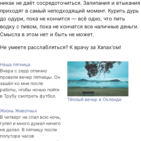
никак не даёт сосредоточиться. Залипания и втыкания
приходят в самый неподходящий момент. Курить дурь
до одури, пока не кончится — всё одно, что пить
водку с пивом, пока не кончатся все наличные деньги.
Смысла в этом нет и быть не может.
Не умеете расслабляться? К врачу за Xanax’ом!
Наша пятница.
Вчера с zepp отлично
провели вечер пятницы. Он
зашёл ко мне после
работы, чтобы ночью пойти
в Трубу смотреть футбол.
Тёплый вечер в Окленде
Распили вдвоём бутылку
пива, которая была в
Жизнь Животных
холодильнике. В итоге он
В четверг не спал всю ночь,
заснул на диване часов в 11
гулял и много думал ничего
вечера, пока смотрели
не делал. В пятницу после
Монти Пайтона. Потом
полутора часов
часов в 7 утра перелёг на