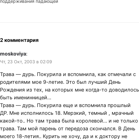
поддерживания падающей
балкон,…
стены сдал документы на
получение загранпаспорта.
До вечера пятницы
смотрел South Park,
встретился с pnaum в
кофейне. Потом снова
2 комментария
смотрел South Park и играл
в NWN. Потом с zepp'ом
moskoviya
:
пили…
Чт, 23 Окт, 2003 в 02:09
Трава — дурь. Покурила и вспомнила, как отмечали с
родителями мое 9-летие. Это был лучший День
Рождения из тех, на которых мне когда-то доводилось
быть именинницей…
Трава — дурь. Покурила еще и вспомнила прошлый
ДР. Мне исполнилось 18. Мерзкий, темный , мрачный
какой-то.. Но там трава была королевой… и не только
трава. Там мой парень от передоза скончался. В День
моего 18-летия.. Курить не хочу, да и к доктору не