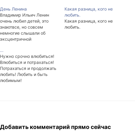
День Ленина
Какая разница, кого не
Владимир Ильич Ленин
любить.
очень любил детей, это
Какая разница, кого не
знаютвсе, но совсем
любить.
немногие слышали об
эксцентричной
привязанности вождя к
…
макаронным изделиям.
Нужно срочно влюбиться!
Ленин любил лапшу. Он
Влюбиться и потрахаться!
любил её готовить, есть и
Потрахаться и продолжать
вешать. Отсюда есть пошла
любить! Любить и быть
общеизвестная поговорка:
любимым!
"Нажраться лапши, как
ленинский конь". Про коня
позже.
Добавить комментарий прямо сейчас