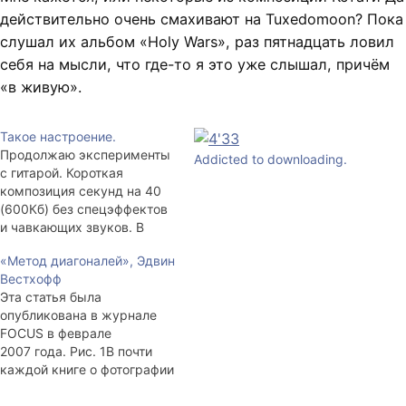
действительно очень смахивают на Tuxedomoon? Пока
слушал их альбом «Holy Wars», раз пятнадцать ловил
себя на мысли, что где-то я это уже слышал, причём
«в живую».
Такое настроение.
Продолжаю эксперименты
Addicted to downloading.
с гитарой. Короткая
композиция секунд на 40
(600Кб) без спецэффектов
и чавкающих звуков. В
основном минорно, но в
«Метод диагоналей», Эдвин
конце всё же мажор.
Вестхофф
Поставил на repeat,
Эта статья была
стыкуется. Микрофон всё
опубликована в журнале
тот же, из китайских
FOCUS в феврале
наушников. Ну и гитара всё
2007 года. Рис. 1В почти
ещё после новых струн
каждой книге о фотографии
плывёт чуть. Bonus tracks:
или о композиции
Все помнят флешку…
в фотографии можно найти