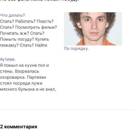
Что делать?
Спать? Работать? Поесть?
Спать? Посмотреть фильм?
Почитать жж? Спать?
Помыть посуду? Купить
пижаму? Спать? Найти
По порядку.
сканер? Проверить мышку?
Спать? Сходить в туалет?
Аутизм.
Переодеться? Спать?
Я помыл на кухне пол и
Повесить куртку на
стены. Взорвалась
вешалку? Кто-нибудь знает
скороварка. Партизан
что такое ЧУЧУНДРА?
стоял посреди лужи
UPDATE: Фильм "Техасская
мясного бульона и не знал,
резня бензопилой" мой
что делать.
выбор! UPDATE2:
Персиковый сок и оладьи.
2 комментария