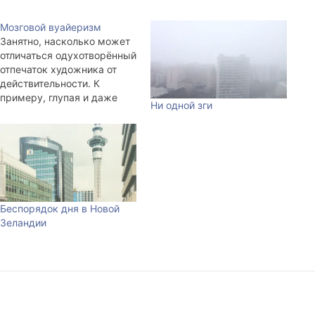
Мозговой вуайеризм
Занятно, насколько может
отличаться одухотворённый
отпечаток художника от
действительности. К
примеру, глупая и даже
Ни одной зги
очень глупая, скучная,
невозможная в постели, в
жизни вообще женщина на
фотографии становится
образом, который
вызывает лирические
чувства. Ах! Этот взгляд.
Беспорядок дня в Новой
Ах! Какая загадочность!
Зеландии
Боже! Сколько в ней
грации! Обман это, если не
предупреждать. Ума
Турман,…