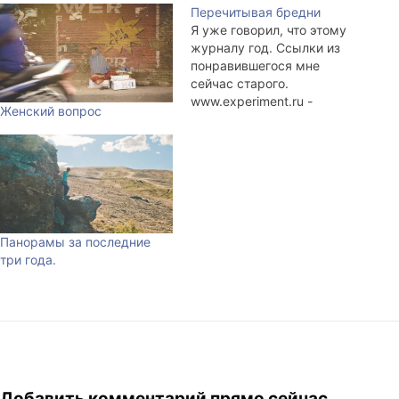
Перечитывая бредни
Я уже говорил, что этому
журналу год. Ссылки из
понравившегося мне
сейчас старого.
www.experiment.ru -
Женский вопрос
СкВаДРона год назад ещё
не было, зато был "Портал
Молодёжи".
http://www.livejournal.com/~
piterpan/19281.html - набрёл
я как-то на интернет-музей
резиновых уток.
Панорамы за последние
http://www.livejournal.com/~
три года.
piterpan/22640.html -
lookaround'у посвящается.
http://www.livejournal.com/~
piterpan/28116.html - было
смешно (я тогда работал в
тех.поддержке hop-go.ru),
а через…
Добавить комментарий прямо сейчас