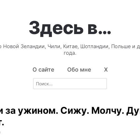
Здесь в…
о Новой Зеландии, Чили, Китае, Шотландии, Польше и д
года.
О сайте
Обо мне
X
Search
for:
 за ужином. Сижу. Молчу. Д
.
3