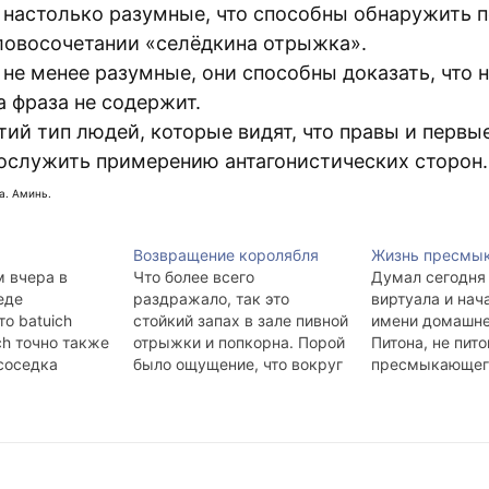
 настолько разумные, что способны обнаружить 
ловосочетании «селёдкина отрыжка».
не менее разумные, они способны доказать, что 
а фраза не содержит.
тий тип людей, которые видят, что правы и первы
послужить примерению антагонистических сторон.
а. Аминь.
Возвращение королябля
Жизнь пресмы
м вчера в
Что более всего
Думал сегодня
еде
раздражало, так это
виртуала и нача
то batuich
стойкий запах в зале пивной
имени домашнег
ch точно также
отрыжки и попкорна. Порой
Питона, не пито
 соседка
было ощущение, что вокруг
пресмыкающего
а, что "обои"
сидят орки. Кто-то сзади
нибудь. Раз в п
рвенно
раскачивал моё кресло
постить приме
тарее.
коленом. Впереди торчала
следующее: - П
рыжка. Аминь.
продолговатая голова с
под вечер трет
причёской ёжиком. Фильм
Мой шкаф хозя