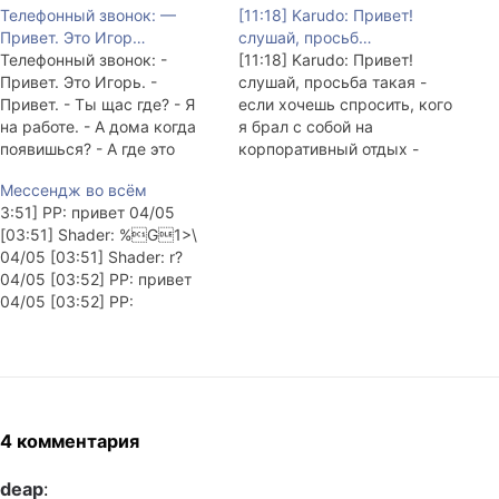
Телефонный звонок: —
[11:18] Karudo: Привет!
Привет. Это Игор…
слушай, просьб…
Телефонный звонок: -
[11:18] Karudo: Привет!
Привет. Это Игорь. -
слушай, просьба такая -
Привет. - Ты щас где? - Я
если хочешь спросить, кого
на работе. - А дома когда
я брал с собой на
появишься? - А где это
корпоративный отдых -
"дома"? - Ты чё, съехал что
пользуйся корпоративной
Мессендж во всём
ли? - Ага. - А... А может ты
аськой, а не
3:51] PP: привет 04/05
знаешь пароли для ТДР? -
корпоративным ЖЖ.
[03:51] Shader: %G1>\
Для чего? - Ну для
Купюры и дополнения мои.
04/05 [03:51] Shader: r?
Кармагеддона…
04/05 [03:52] PP: привет
04/05 [03:52] PP:
квадратики от тебя пришли
04/05 [03:54] Shader: p >
04/05 [03:54] Shader:
|` sx*\\l? R#?Zv! 04/05
[03:54] PP: 04/05 [03:52]
PP: привет 04/05 [03:52]
4 комментария
PP: квадратики от тебя
пришли 04/05 [03:54]
deap
: