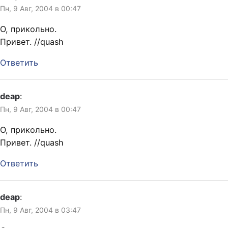
Shader: M?
Пн, 9 Авг, 2004 в 00:47
TuI+wr"E89/??eay…
О, прикольно.
Привет. //quash
Ответить
deap
:
Пн, 9 Авг, 2004 в 00:47
О, прикольно.
Привет. //quash
Ответить
deap
:
Пн, 9 Авг, 2004 в 03:47