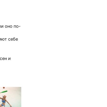
ли оно по-
яют себе
сен и