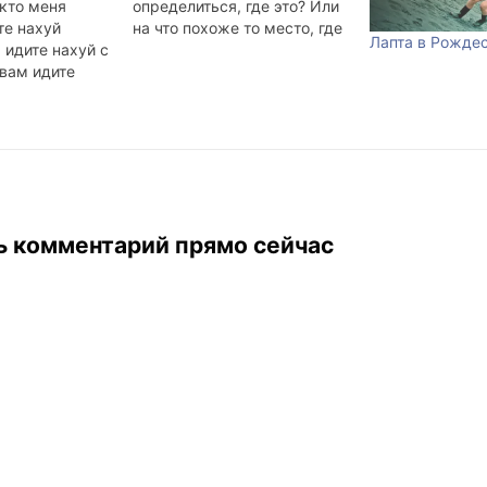
 кто меня
определиться, где это? Или
те нахуй
на что похоже то место, где
Лапта в Рожде
 идите нахуй с
толпятся опущенные и
вам идите
оскорблённые? У меня в
 вы заебали,
голове отчего-то рисуется
 ебаная
заброшенная стройка,
тсюда
каких много, если ехать по
транссибу через Читинскую
область. Зрелище,
гнетущее своей
безысходностью. Отсюда
ь комментарий прямо сейчас
возникает вопрос, должно…