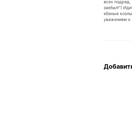
всех подряд,
заебал!") Иди
ебаные козлы
уважением к 
нахуй как же
ебаные козлы
пидорасня О
Добавит