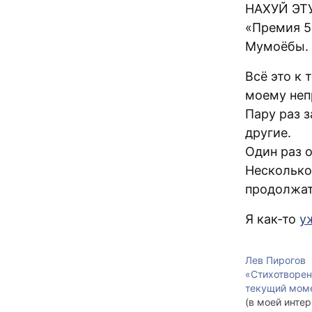
НАХУЙ ЭТУ
«Премия 5
Мумоёбы.
Всё это к 
моему неп
Пару раз з
другие.
Один раз о
Несколько 
продолжат
Я как-то
у
Лев Пирогов
«Стихотворен
текущий моме
(в моей инте