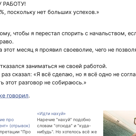
 РАБОТУ!
%, поскольку нет больших успехов.»
тому, чтобы я перестал спорить с начальством, ес
раво.
а этот месяц я проявил своеволие, чего не позвол
тказался заниматься не своей работой.
раз сказал: «Я всё сделаю, но я всё одно не согла
ь этот разговор не собираюсь.»
же говорил
.
«Идти нахуй»
ие про
Наречие "нахуй" подобно
нт» (отрывок)
словам "отсюда" и "куда-
рпретации "Про
нибудь". Но хотелось всё же