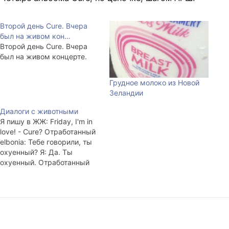
Второй день Cure. Вчера
был на живом кон…
Второй день Cure. Вчера
был на живом концерте.
Грудное молоко из Новой
Зеландии
Диалоги с животными
Я пишу в ЖЖ: Friday, I'm in
love! - Cure? Отработанный
elbonia: Тебе говорили, ты
охуенный? Я: Да. Ты
охуенный. Отработанный
elbonia: Нет я про тебя.
Можешь сказать - я
охуенный. Я: Да. Могу
сказать - ты охуенный.
Отработанный elbonia: Ты
охуенный, не я. Я: Да-да...