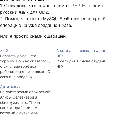
1. Оказалось, что немного помню PHP. Настроил
русский язык для GD2.
2. Помню что такое MySQL. Безболезненно провёл
операцию на уже созданной базе.
Или я просто снами ошарашен.
>> 2
С сего дня я снова студент
Работать дома - это
НГУ.
хорошо. Но, как оказалось,
С сего дня я снова студент
отсутствие графика
НГУ.
рабочего дня - это плохо. С
сего дня рабдень
заканчивается в 21:00. И
Дети жжут
если придёт какой-нибудь
На сайте всеми обожаемой
программист, узнать у
Алисы Селезнёвой я
меня как и что с UV-
обнаружил это: "Полёт
морфингом... - я ему налью
навигатора" - фильм,
чаю или водки и заставлю
который смутил моё
говорить о чём-нибудь