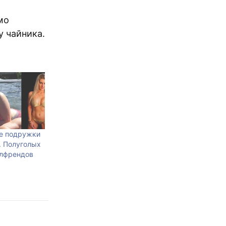
мо
у чайника.
е подружки
. Полуголых
ёлфрендов