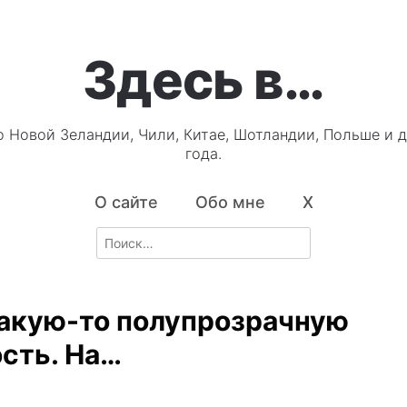
Здесь в…
о Новой Зеландии, Чили, Китае, Шотландии, Польше и д
года.
О сайте
Обо мне
X
Search
for:
акую-то полупрозрачную
сть. На…