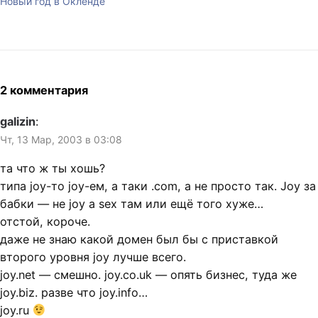
Новый год в Окленде
and drew me with the…
2 комментария
galizin
:
Чт, 13 Мар, 2003 в 03:08
та что ж ты хошь?
типа joy-то joy-ем, а таки .com, а не просто так. Joy за
бабки — не joy а sex там или ещё того хуже…
отстой, короче.
даже не знаю какой домен был бы с приставкой
второго уровня joy лучше всего.
joy.net — смешно. joy.co.uk — опять бизнес, туда же
joy.biz. разве что joy.info…
joy.ru