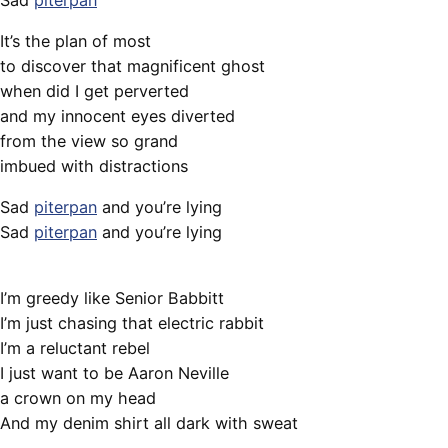
Sad
piterpan
It’s the plan of most
to discover that magnificent ghost
when did I get perverted
and my innocent eyes diverted
from the view so grand
imbued with distractions
Sad
piterpan
and you’re lying
Sad
piterpan
and you’re lying
I’m greedy like Senior Babbitt
I’m just chasing that electric rabbit
I’m a reluctant rebel
I just want to be Aaron Neville
a crown on my head
And my denim shirt all dark with sweat