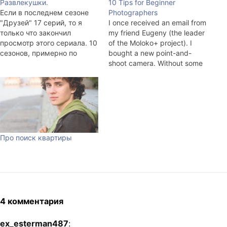
Развлекушки.
10 Tips for Beginner
Если в последнем сезоне
Photographers
"Друзей" 17 серий, то я
I once received an email from
только что закончил
my friend Eugeny (the leader
просмотр этого сериала. 10
of the Moloko+ project). I
сезонов, примерно по
bought a new point-and-
двадцать серий в каждом,
shoot camera. Without some
по 25 минут каждая... 1, 9,
sort of global goal, more for
10 сезоны смотрел на
episodic trips. I've got a work
английском. Для
week, and, frankly speaking,
любителей: Memorable
I don't have any time to shoot
Quotes from "Futurama"
and, since I'm not…
Memorable Quotes from
"Friends" Memorable Quotes
Про поиск квартиры
from "Sex and the…
4 комментария
ex_esterman487
: