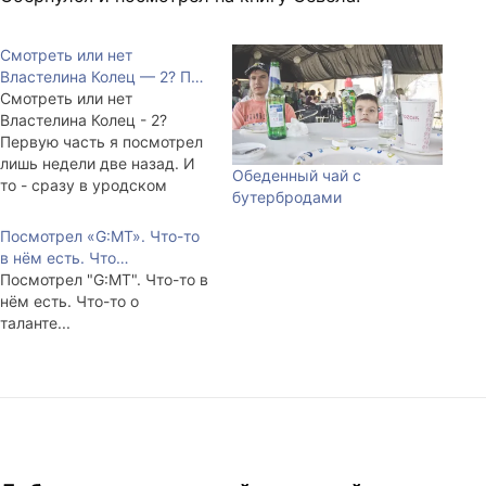
Смотреть или нет
Властелина Колец — 2? П…
Смотреть или нет
Властелина Колец - 2?
Первую часть я посмотрел
лишь недели две назад. И
Обеденный чай с
то - сразу в уродском
бутербродами
гоблиновском переводе.
Два подряд поста во
Посмотрел «G:MT». Что-то
френд-ленте: rlxa Ходил
в нём есть. Что…
вчера смотреть "Две
Посмотрел "G:MT". Что-то в
твердыни". Фильм - полное
нём есть. Что-то о
говно. Итог просмотра
таланте...
такой - фильм снят по
мотивам очередной
полевой ролевухи. Очень…