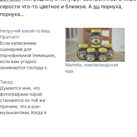
серости что-то цветное и близкое. А
вы
порнуха,
порнуха…
Непручий какой-то ваш
Пратчетт
Если написанием
сценариев для
порнофильмов (немецких,
если вам угодно)
Marmite, новозеландская
занимаются господа с
еда
каким-никаким
гуманитарным
Тиред
образованием, то почему я
Думается мне, что
никогда не видел даже
фотографами порой
упоминания о порнухе,
становятся по той же
основанной на
причине, что и рок-
пережёвывании
музыкантами. Когда я
(своеобразном прочтении,
спросил rlxa, скрипача
если хотите) Библии?
когда-то популярной в
"Непорочное зачатье" - от
Новосибирске группы
одного этого можно
«Кухня», мол, зачем ты