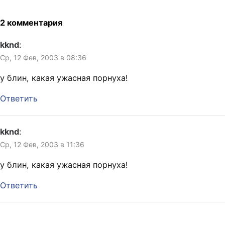
двинуть в массы 5-10
десять лет в этом всём
убойнейших серий. И будут
вертелся, то получил
2 комментария
брать. Я…
вполне ясный ответ: чтобы
больше ебаться, чтобы
kknd
:
после концерта трахать
Ср, 12 Фев, 2003 в 08:36
фанаток в гримёрке. Такая
точка…
у блин, какая ужасная порнуха!
Ответить
kknd
:
Ср, 12 Фев, 2003 в 11:36
у блин, какая ужасная порнуха!
Ответить