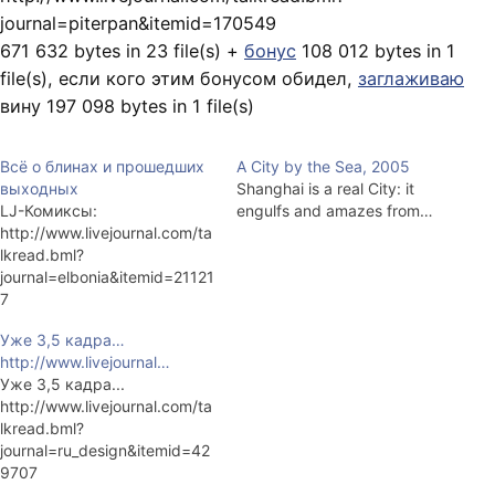
journal=piterpan&itemid=170549
671 632 bytes in 23 file(s) +
бонус
108 012 bytes in 1
file(s), если кого этим бонусом обидел,
заглаживаю
вину 197 098 bytes in 1 file(s)
Всё о блинах и прошедших
A City by the Sea, 2005
выходных
Shanghai is a real City: it
LJ-Комиксы:
engulfs and amazes from…
http://www.livejournal.com/ta
lkread.bml?
journal=elbonia&itemid=21121
7
http://www.livejournal.com/ta
Уже 3,5 кадра…
lkpost.bml?
http://www.livejournal…
journal=elbonia&itemid=2115
Уже 3,5 кадра...
89
http://www.livejournal.com/ta
http://www.livejournal.com/ta
lkread.bml?
lkread.bml?
journal=ru_design&itemid=42
journal=elbonia&itemid=2118
9707
06