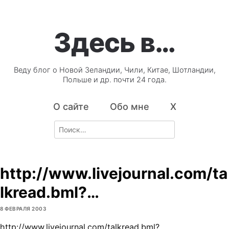
Здесь в…
Веду блог о Новой Зеландии, Чили, Китае, Шотландии,
Польше и др. почти 24 года.
О сайте
Обо мне
X
Search
for:
http://www.livejournal.com/ta
lkread.bml?…
8 ФЕВРАЛЯ 2003
http://www.livejournal.com/talkread.bml?