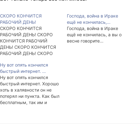
СКОРО КОНЧИТСЯ
Господа, война в Ираке
РАБОЧИЙ ДЕНЬ!
ещё не кончилась,…
СКОРО КОНЧИТСЯ
Господа, война в Ираке
РАБОЧИЙ ДЕНЬ! СКОРО
ещё не кончилась, а вы о
КОНЧИТСЯ РАБОЧИЙ
весне говорите...
ДЕНЬ! СКОРО КОНЧИТСЯ
РАБОЧИЙ ДЕНЬ! СКОРО
КОНЧИТСЯ РАБОЧИЙ
Ну вот опять кончился
ДЕНЬ! СКОРО КОНЧИТСЯ
быстрый интернет. …
РАБОЧИЙ ДЕНЬ! СКОРО
Ну вот опять кончился
КОНЧИТСЯ РАБОЧИЙ
быстрый интернет. Хорошо
ДЕНЬ! СКОРО КОНЧИТСЯ
хоть в халявности он не
РАБОЧИЙ ДЕНЬ! СКОРО
потерял ни пункта. Как был
КОНЧИТСЯ РАБОЧИЙ
бесплатным, так им и
ДЕНЬ! СКОРО КОНЧИТСЯ
остался! Смещение фазы
РАБОЧИЙ ДЕНЬ! СКОРО
жизненных функций на 12
КОНЧИТСЯ РАБОЧИЙ
часов прошло
ДЕНЬ!
окончательно. Сплю днём.
Работаю ночью. Кофе и
сигареты. Никто не мешает.