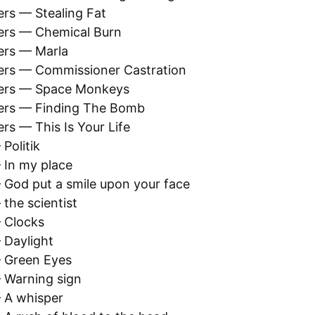
ers — Stealing Fat
ers — Chemical Burn
ers — Marla
ers — Commissioner Castration
hers — Space Monkeys
ers — Finding The Bomb
rs — This Is Your Life
Politik
 In my place
 God put a smile upon your face
the scientist
 Clocks
 Daylight
 Green Eyes
 Warning sign
 A whisper