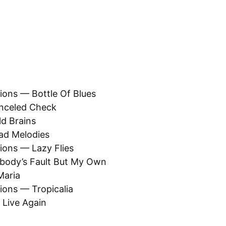
ions — Bottle Of Blues
nceled Check
d Brains
ad Melodies
ions — Lazy Flies
ody’s Fault But My Own
Maria
ions — Tropicalia
Live Again