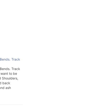
Bends. Track
Bends. Track
t want to be
d Shoulders,
nd back
and ash
fours When
 it in your
ve got to