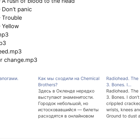
 A rush of blood to the head
 Don’t panic
 Trouble
 Yellow
mp3
p3
peed.mp3
er change.mp3
апогами.
Как мы сходили на Chemical
Radiohead. The 
Brothers?
3. Bones. I…
Здесь в Окленде нередко
Radiohead. The 
выступают знаменитости.
3. Bones. I don'
Городок небольшой, но
crippled cracke
истосковавшийся — билеты
wrists, knees a
расходятся в онлайновом
Ground to dust 
магазине за день, а то и за
Crawling on all 
несколько минут, как было
you've got to feel
в случае с Linkin Park'ом.
bones When you'