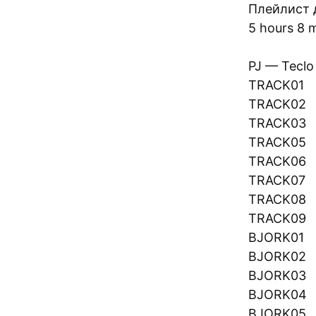
Плейлист 
5 hours 8 
PJ — Teclo
TRACK01
TRACK02
TRACK03
TRACK05
TRACK06
TRACK07
TRACK08
TRACK09
BJORK01
BJORK02
BJORK03
BJORK04
BJORK05