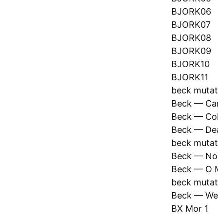
BJORK06
BJORK07
BJORK08
BJORK09
BJORK10
BJORK11
beck mutat
Beck — Ca
Beck — Col
Beck — De
beck mutat
Beck — Nob
Beck — O 
beck mutat
Beck — We 
BX Mor 1