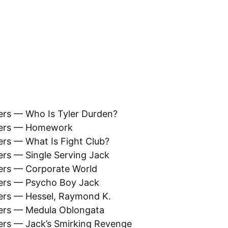
ers — Who Is Tyler Durden?
hers — Homework
ers — What Is Fight Club?
ers — Single Serving Jack
ers — Corporate World
ers — Psycho Boy Jack
ers — Hessel, Raymond K.
ers — Medula Oblongata
ers — Jack’s Smirking Revenge