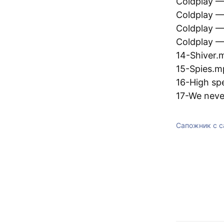
Coldplay —
Coldplay —
Coldplay —
Coldplay —
14-Shiver.
15-Spies.m
16-High s
17-We nev
Сапожник с с