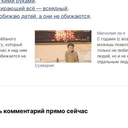
ёгкими руками
.
жирающий всё — всеядный
.
обижаю детей, а они не обижаются
.
…
Магнолия ли я
аёбаного
С годами (с во
у, который
можешь позвол
йчас я над ним
только не люби
 обижается на
людей, но и не
отдельным люд
Суеверия
Совершенно по
поводу не бесп
Пишет langobar
последнее вре
натыкаюсь на 
«не суди, да н
будешь», а так
можешь говорит
ь комментарий прямо сейчас
другим…