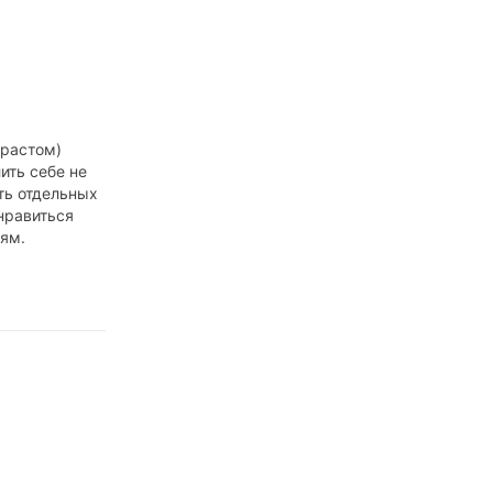
зрастом)
ить себе не
ть отдельных
 нравиться
ям.
 этому
окоясь.
d В
мя нередко
фразы в духе
е судим
же «ты не
ь, что