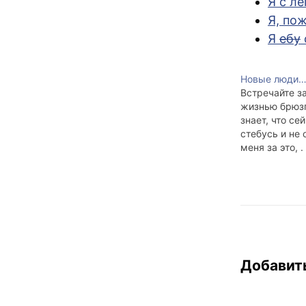
Я с л
Я, по
Я
ебу
Новые люди
Встречайте з
жизнью брюзг
знает, что се
стебусь и не
меня за это, .
Добавит