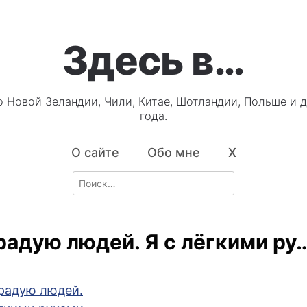
Здесь в…
о Новой Зеландии, Чили, Китае, Шотландии, Польше и д
года.
О сайте
Обо мне
X
Search
for:
 радую людей. Я с лёгкими ру
 радую людей.