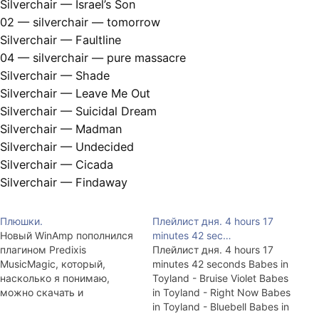
Silverchair — Israel’s Son
02 — silverchair — tomorrow
Silverchair — Faultline
04 — silverchair — pure massacre
Silverchair — Shade
Silverchair — Leave Me Out
Silverchair — Suicidal Dream
Silverchair — Madman
Silverchair — Undecided
Silverchair — Cicada
Silverchair — Findaway
Плюшки.
Плейлист дня. 4 hours 17
Новый WinAmp пополнился
minutes 42 sec…
плагином Predixis
Плейлист дня. 4 hours 17
MusicMagic, который,
minutes 42 seconds Babes in
насколько я понимаю,
Toyland - Bruise Violet Babes
можно скачать и
in Toyland - Right Now Babes
пользовать отдельно. Что
in Toyland - Bluebell Babes in