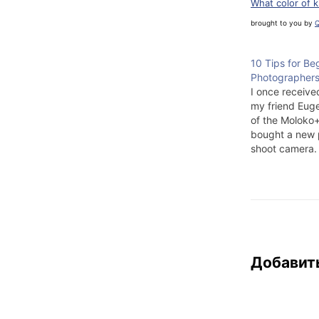
What color of 
brought to you by
Q
10 Tips for Be
Photographer
I once receive
my friend Euge
of the Moloko+ 
bought a new 
shoot camera.
sort of global 
episodic trips.
week, and, fra
don't have any
and, since I'm
Добавит