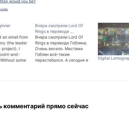
kitten would you be?
uizilla
ginner
Вчера смотрели Lord Of
s
Rings в переводе …
d an email from
Вчера смотрели Lord Of
ny (the leader
Rings в переводе Гоблина.
project). I
Очень весело. Местами
point-and-
Гоблин всё-такие
Digital Lomogra
 Without some
перестебался. А сегодня я
goal, more for
тестик прошёл: Какой вы
 I've got a work
персонаж LOTR? brought to
nkly speaking, I
you by Quizilla Как и
 time to shoot
ожидалось :-) Ещё вчера
 not…
кслышал, что похож на
него. Причёской и
волосатыми ногами.
ь комментарий прямо сейчас