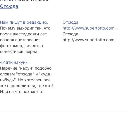
Отсюда
Нам пишут в редакцию.
Отсюда:
Почему выходит так, что
http://www.supertotto.com…
после шестидесяти лет
Отсюда:
совершенствования
http://www.supertotto.com
фотокамер, качества
объективов, зерна,
разрешающей способности
«Идти нахуй»
и динамического диапазона
Наречие "нахуй" подобно
фотоплёнки, никто не
словам "отсюда" и "куда-
может сравниться с тем,
нибудь". Но хотелось всё
что сотворил Ансел Адамс
же определиться, где это?
ещё в сороковых годах
Или на что похоже то
прошлого века? Отсюда Я
место, где толпятся
немного понимаю в
опущенные и
живописи и думаю, что
оскорблённые? У меня в
живопись — это наёбка.
голове отчего-то рисуется
Более того, я…
заброшенная стройка,
каких много, если ехать по