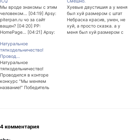
ICQ
Смешно.
Мы вроде знакомы с этим
Хуевые двустишия а у меня
человеком... [04:19] Apsy:
был хуй размером с штат
piterpan.ru чо за сайт
Небраска красив, умен, не
ващен? [04:20] PP:
хуй, а просто сказка. а у
HomePage... [04:21] Apsy:
меня был хуй размером с
Хуевая какая-то.. [04:21]
человечий он мне
Натуральное
PP: Это ещё почему?
рассказывал о жизни
тяпкодельничество!
[04:21] Apsy: Бездарно
вечной. а у меня был хуй
Провод…
сделана [04:21] PP: А,
размером со вселенную
Натуральное
понятно. [04:22] Apsy: У
любил запеть он песню
тяпкодельничество!
меня проблема [04:22] PP:
охуенную. Отсюда
Проводился в конторе
Тоже понятно.
конкурс "Мы меняем
название!" Победитель
получает всяческие блага.
Общими усилиями было
предложено около 30-ти
вариантов. Жюри,
состоящее из двух
человек-начальников, не
4 комментария
приняло ни один из них,
зачем-то предварительно