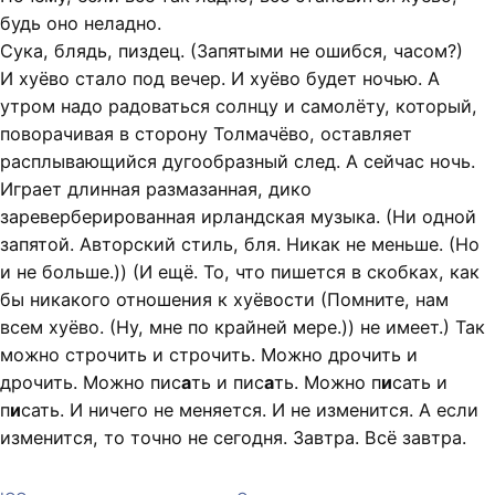
будь оно неладно.
Сука, блядь, пиздец. (Запятыми не ошибся, часом?)
И хуёво стало под вечер. И хуёво будет ночью. А
утром надо радоваться солнцу и самолёту, который,
поворачивая в сторону Толмачёво, оставляет
расплывающийся дугообразный след. А сейчас ночь.
Играет длинная размазанная, дико
зареверберированная ирландская музыка. (Ни одной
запятой. Авторский стиль, бля. Никак не меньше. (Но
и не больше.)) (И ещё. То, что пишется в скобках, как
бы никакого отношения к хуёвости (Помните, нам
всем хуёво. (Ну, мне по крайней мере.)) не имеет.) Так
можно строчить и строчить. Можно дрочить и
дрочить. Можно пис
а
ть и пис
а
ть. Можно п
и
сать и
п
и
сать. И ничего не меняется. И не изменится. А если
изменится, то точно не сегодня. Завтра. Всё завтра.