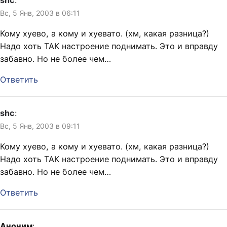
shc
:
устроив всеобщее
Вс, 5 Янв, 2003 в 06:11
голосование по
имеющимся
Кому хуево, а кому и хуевато. (хм, какая разница?)
предложениям. Сегодня
Надо хоть ТАК настроение поднимать. Это и вправду
один из членов жюри с
сожалением заметил, что
забавно. Но не более чем…
ни один…
Ответить
shc
:
Вс, 5 Янв, 2003 в 09:11
Кому хуево, а кому и хуевато. (хм, какая разница?)
Надо хоть ТАК настроение поднимать. Это и вправду
забавно. Но не более чем…
Ответить
Аноним
: