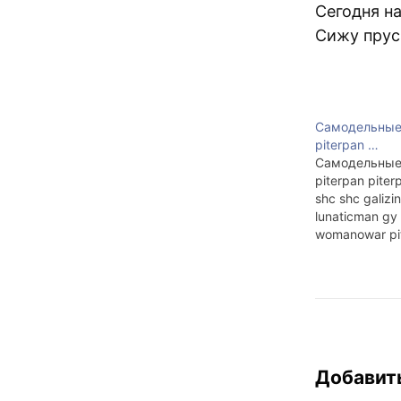
Сегодня н
Сижу прус
Самодельные
piterpan …
Самодельные
piterpan piter
shc shc galizi
lunaticman g
womanowar pit
piterpan piter
piterpan piter
Добавит