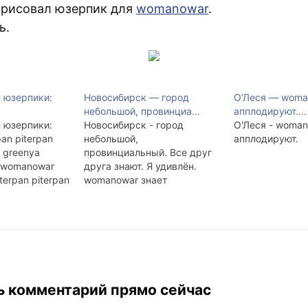
арисовал юзерпик для
womanowar
.
ь.
 юзерпики:
Новосибирск — город
О’Леся — woma
небольшой, провинциа…
апплодируют….
 юзерпики:
Новосибирск - город
О'Леся - woman
pan piterpan
небольшой,
апплодируют.
n greenya
провинциальный. Все друг
y womanowar
друга знают. Я удивлён.
erpan piterpan
womanowar знает
pan piterpan
lonelycactus lonelycactus
pan
знает kknd womanowar
знает kknd я знаю
womanowar и kknd kknd
знает nixa nixa знает xelen
kknd знает freesky freesky
знает lvetal lvetal знает ... И
ь комментарий прямо сейчас
так далее. Люди разных
полов возрастов и занятий.