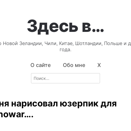
Здесь в…
о Новой Зеландии, Чили, Китае, Шотландии, Польше и д
года.
О сайте
Обо мне
X
Search
for:
ня нарисовал юзерпик для
owar….