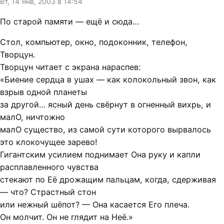
Вт, 14 Янв, 2003 в 14:54
По старой памяти — ещё и сюда…
Стол, компьютер, окно, подоконник, телефон,
Творцун.
Творцун читает с экрана нараспев:
«Биение сердца в ушах — как колокольный звон, как
взрыв одной планеты
за другой… ясный день свёрнут в огненный вихрь, и
малО, ничтожно
малО существо, из самой сути которого вырвалось
это клокочущее зарево!
Гигантским усилием поднимает Она руку и капли
расплавленного чувства
стекают по Её дрожащим пальцам, когда, сдерживая
— что? Страстный стон
или нежный шёпот? — Она касается Его плеча.
Он молчит. Он не глядит на Неё.»