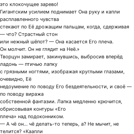
это клокочущее зарево!
Гигантским усилием поднимает Она руку и капли
расплавленного чувства
стекают по Её дрожащим пальцам, когда, сдерживая
— что? Страстный стон
или нежный шёпот? — Она касается Его плеча.
Он молчит. Он не глядит на Неё.»
Творцун замирает, закинувшись, выбросив вперёд
ладонь — птичью лапку
с грязными ногтями, изображая круглыми глазами,
очевидно, Её
недоумение по поводу Его бездеятельности, и своё —
по поводу виража
собственной фантазии. Лапка медленно крючится,
обрисовывая контуры «Его
плеча» над подоконником.
— А чё он… чё делать-то теперь, а? Не мычит, не
телится? «Каапли