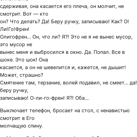
сдерживая, она касается его плеча, он молчит, не
смотрит. Вот — кто
он? Что делать? Да! Беру ручку, записываю! Как? О!
Ли!Го!Френ!
Олигофрен… Он, что ли? Я?! Это не я не вынес мусор,
это мусор не
вынес меня и выбросился в окно. Да. Попал. Все в
шоке. Это шок! Она
касается, а он не шевелится и, кажется, не дышит!
Может, страшно?
Смятение там, терзание, волей подавил, не смеет… да!
беру ручку,
записываю! О-ли-го-френ! Я?! Оба…
Выключает телефон, бросает на стол, с ненавистью
смотрит в Его
молчащую спину.