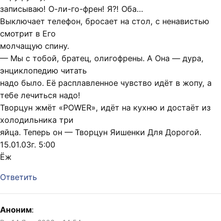
записываю! О-ли-го-френ! Я?! Оба…
Выключает телефон, бросает на стол, с ненавистью
смотрит в Его
молчащую спину.
— Мы с тобой, братец, олигофрены. А Она — дура,
энциклопедию читать
надо было. Её расплавленное чувство идёт в жопу, а
тебе лечиться надо!
Творцун жмёт «POWER», идёт на кухню и достаёт из
холодильника три
яйца. Теперь он — Творцун Яишенки Для Дорогой.
15.01.03г. 5:00
Ёж
Ответить
Аноним
: