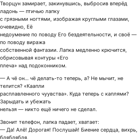
Творцун замирает, закинувшись, выбросив вперёд
ладонь — птичью лапку
с грязными ногтями, изображая круглыми глазами,
очевидно, Её
недоумение по поводу Его бездеятельности, и своё —
по поводу виража
собственной фантазии. Лапка медленно крючится,
обрисовывая контуры «Его
плеча» над подоконником.
— А чё он… чё делать-то теперь, а? Не мычит, не
телится? «Каапли
расплавленного чуувства». Куда теперь с каплями?
Зарыдать и убежать
нельзя — никто ещё ничего не сделал.
Звонит телефон, лапка падает, хватает:
— Да! Алё! Дорогая! Послушай! Биение сердца, вихрь,
бляблябля,