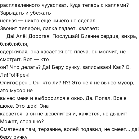
расплавленного чуувства». Куда теперь с каплями?
Зарыдать и убежать
нельзя — никто ещё ничего не сделал.
Звонит телефон, лапка падает, хватает:
— Да! Алё! Дорогая! Послушай! Биение сердца, вихрь,
бляблябля,
сдерживая, она касается его плеча, он молчит, не
смотрит. Вот — кто
он? Что делать? Да! Беру ручку, записываю! Как? О!
Ли!Го!Френ!
Олигофрен… Он, что ли? Я?! Это не я не вынес мусор,
это мусор не
вынес меня и выбросился в окно. Да. Попал. Все в
шоке. Это шок! Она
касается, а он не шевелится и, кажется, не дышит!
Может, страшно?
Смятение там, терзание, волей подавил, не смеет… да!
беру ручку,