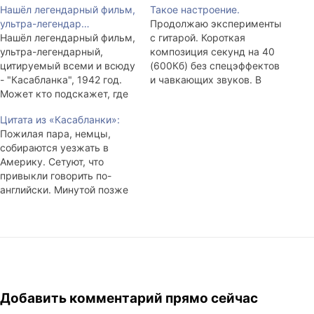
Нашёл легендарный фильм,
Такое настроение.
ультра-легендар…
Продолжаю эксперименты
Нашёл легендарный фильм,
с гитарой. Короткая
ультра-легендарный,
композиция секунд на 40
цитируемый всеми и всюду
(600Кб) без спецэффектов
- "Касабланка", 1942 год.
и чавкающих звуков. В
Может кто подскажет, где
основном минорно, но в
можно титры на русском
конце всё же мажор.
Цитата из «Касабланки»:
найти?
Поставил на repeat,
Пожилая пара, немцы,
стыкуется. Микрофон всё
собираются уезжать в
тот же, из китайских
Америку. Сетуют, что
наушников. Ну и гитара всё
привыкли говорить по-
ещё после новых струн
английски. Минутой позже
плывёт чуть. Bonus tracks:
муж интересуется сколько
Все помнят флешку…
времени: - Libchen... What
watch? - Ten watch. - Such
much?..
Добавить комментарий прямо сейчас