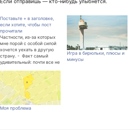
Если отправишь — кто-нибудь улыбнетcя.
Поставьте + в заголовке,
если хотите, чтобы пост
прочитали
Частности, из-за которых
мне порой с особой силой
хочется уехать в другую
Игра в бирюльки, плюсы и
страну. - Факт самый
минусы
удивительный: почти все не
хотят работать за деньги.
Банальный пример. Я не
знаю, какое вино выбрать и
прошу продавца подойти к
витрине и посоветовать
что-нибудь (если точнее, то
не на всех бутылках есть
Моя проблема
ценники…