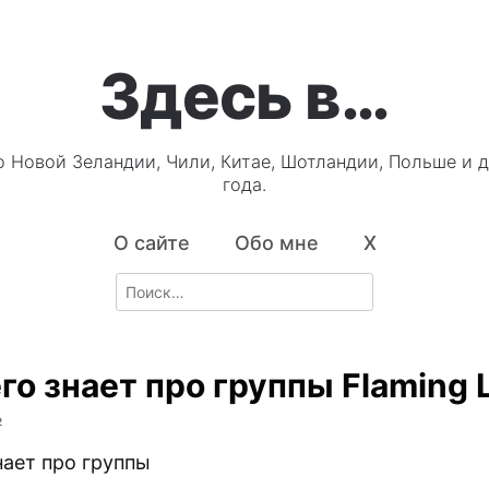
Здесь в…
о Новой Зеландии, Чили, Китае, Шотландии, Польше и д
года.
О сайте
Обо мне
X
Search
for:
го знает про группы Flaming 
2
нает про группы