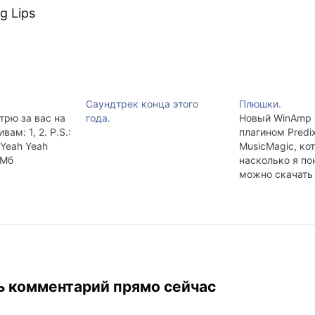
g Lips
Саундтрек конца этого
Плюшки.
трю за вас на
года.
Новый WinAmp 
ам: 1, 2. P.S.:
плагином Predix
 Yeah Yeah
MusicMagic, ко
2Мб
насколько я по
можно скачать
пользовать отд
делает? Сначал
долго анализир
треки, которые
винамповской 
(Alt+L), а пото
составлять ми
ь комментарий прямо сейчас
выбираете в би
трек и говорит
Mix. Пример. M