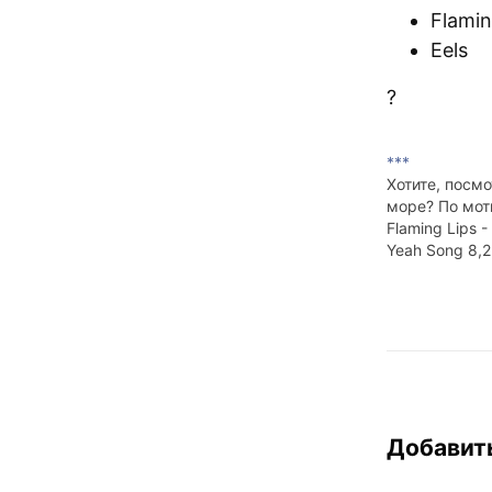
Flamin
Eels
?
***
Хотите, посмо
море? По мотив
Flaming Lips -
Yeah Song 8,
Добавит