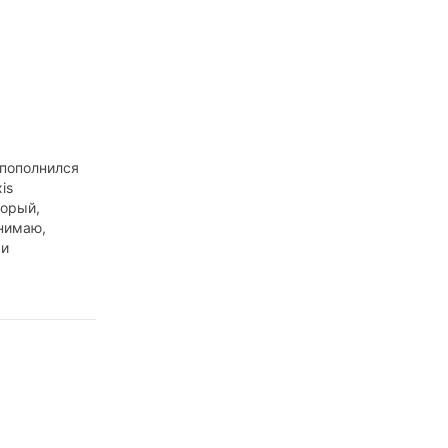
пополнился
is
торый,
нимаю,
 и
ельно. Что он
а он очень
ует все
 есть в
библиотеке
м предлагает
ксы. Вы
блиотеке
е MusicMagic
ouse on Mars