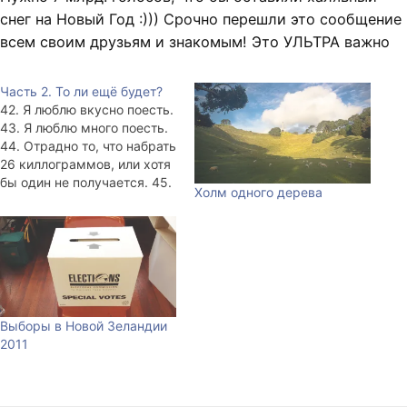
снег на Новый Год :))) Срочно перешли это сообщение
всем своим друзьям и знакомым! Это УЛЬТРА важно
Часть 2. То ли ещё будет?
42. Я люблю вкусно поесть.
43. Я люблю много поесть.
44. Отрадно то, что набрать
26 киллограммов, или хотя
бы один не получается. 45.
Холм одного дерева
Я не люблю мёрзнуть. Ни
зимой, ни летом. 46. Три
раза очень сильно замёрз
летом. Холодный ветер,
моросящий дождь. 47.
Один раз очень сильно
заболел. 48.…
Выборы в Новой Зеландии
2011