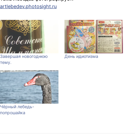
artlebedev.photosight.ru
Завершая новогоднюю
День идиотизма
тему.
Чёрный лебедь-
попрошайка