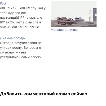
ICQ
eXOR: хой... eXOR: слушай у
тебя адресс есть
настоящий? PP: в смысле
IP? eXOR: нет в смысле в
жизни. eXOR: IRL PP: Не
Меньше и лучше
понимаю.. eXOR: что не
понимаешь? PP: ЧЁ ТЕБЕ
Дивные погоды.
НАДО?! eXOR: я хочу фильм
Сегодня почувствовал на
купить у гоблина, а мне его
улицах весну. Вопросы о
получить некуда. PP: (мой
смыслах жизни
адрес) Заработался...
улетучились сами собою.
Добавить комментарий прямо сейчас