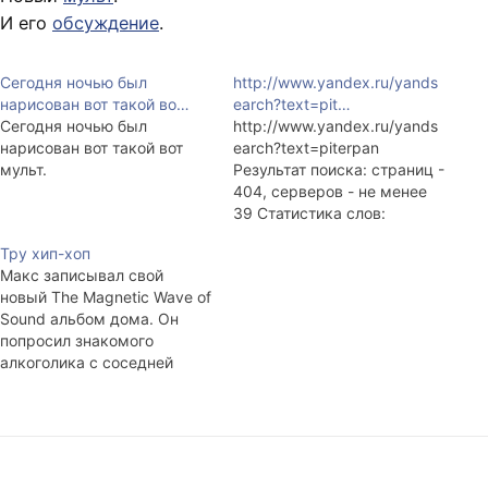
И его
обсуждение
.
Сегодня ночью был
http://www.yandex.ru/yands
нарисован вот такой во…
earch?text=pit…
Сегодня ночью был
http://www.yandex.ru/yands
нарисован вот такой вот
earch?text=piterpan
мульт.
Результат поиска: страниц -
404, серверов - не менее
39 Статистика слов:
piterpan: 950 Запросов за
Тру хип-хоп
месяц: piterpan: 4 Смешная
Макс записывал свой
ссылка выдаётся одной из
новый The Magnetic Wave of
первых: Когда-то я там
Sound альбом дома. Он
работал: http://www.hop-
попросил знакомого
go.ru/User/piterpan
алкоголика с соседней
Особенно то, что внизу
улице спеть для него на
страницы вот это: «Новости
новом альбоме. Жена
Черного HOP-GO». Да, мы
отказалась впускать Леона,
так развлекались :-). И вот
так звали дядьку, в дом,
ещё что…
дабы тот ничего не стащил.