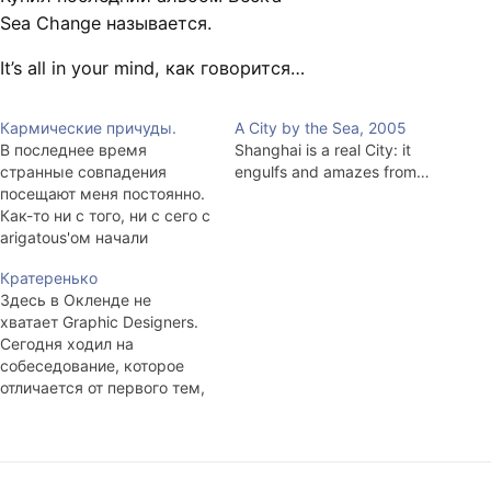
Sea Change называется.
It’s all in your mind, как говорится…
Кармические причуды.
A City by the Sea, 2005
В последнее время
Shanghai is a real City: it
странные совпадения
engulfs and amazes from…
посещают меня постоянно.
Как-то ни с того, ни с сего с
arigatous'ом начали
говорить про сфинксов, а
Кратеренько
потом весь вечер сфинксы
Здесь в Окленде не
появлялись всюду — на
хватает Graphic Designers.
рекламе, в книгах, в почте.
Сегодня ходил на
Сегодня смотрел
собеседование, которое
Скользящих, там они пошли
отличается от первого тем,
к гадалке, параллельно
что в этот раз
искал картинку в гугле с
разговаривать пришлось
японскими…
непосредственно с
работодателем. Я pretty