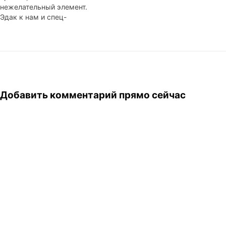
нежелательный элемент.
Мы…
Эдак к нам и спец-
моритель тараканов
заглянет. Буду намазывать
хлеб маслом, а он, Ап!, под
кроватью сидит, смотрит.
Добавить комментарий прямо сейчас