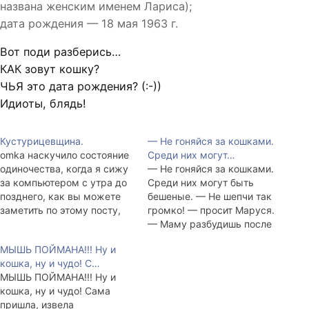
названа женским именем Лариса);
дата рождения — 18 мая 1963 г.
Вот поди разберись…
КАК зовут кошку?
ЧЬЯ это дата рождения? (:-))
Идиоты, блядь!
Кустурицевщина.
— Не гоняйся за кошками.
omka наскучило состояние
Среди них могут…
одиночества, когда я сижу
— Не гоняйся за кошками.
за компьютером с утра до
Среди них могут быть
позднего, как вы можете
бешеные. — Не шепчи так
заметить по этому посту,
громко! — просит Маруся.
вечера. И решено было
— Маму разбудишь после
взять домой на халявные
дежурства. — С Сережей
МЫШЬ ПОЙМАНА!!! Ну и
харчи кошку или кота. Как
не связывайся.
кошка, ну и чудо! С…
назло у vivas'a оказалось
Непременно подерешься с
МЫШЬ ПОЙМАНА!!! Ну и
предложение такого рода в
ним! — Не свяжусь.
кошка, ну и чудо! Сама
виде двух котят двух
Открывай дверь, бабушка!
пришла, извела
разных цветов и полов.