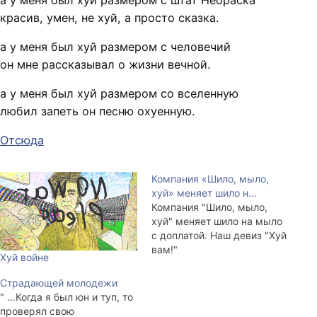
а у меня был хуй размером с штат Небраска
красив, умен, не хуй, а просто сказка.
а у меня был хуй размером с человечий
он мне рассказывал о жизни вечной.
а у меня был хуй размером со вселенную
любил запеть он песню охуенную.
Отсюда
Компания «Шило, мыло,
хуй» меняет шило н…
Компания "Шило, мыло,
хуй" меняет шило на мыло
с доплатой. Наш девиз "Хуй
вам!"
Хуй войне
Страдающей молодежи
" …Когда я был юн и туп, то
проверял свою