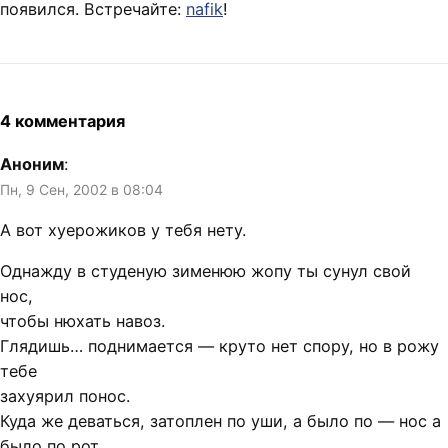
появился. Встречайте:
nafik
!
4 комментария
Аноним
:
Пн, 9 Сен, 2002 в 08:04
А вот хуерожиков у тебя нету.
Однажду в студеную зименюю жопу ты сунул свой
нос,
чтобы нюхать навоз.
Глядишь… поднимается — круто нет спору, но в рожу
тебе
захуярил понос.
Куда же деваться, затоплен по уши, а было по — нос а
было по рот.