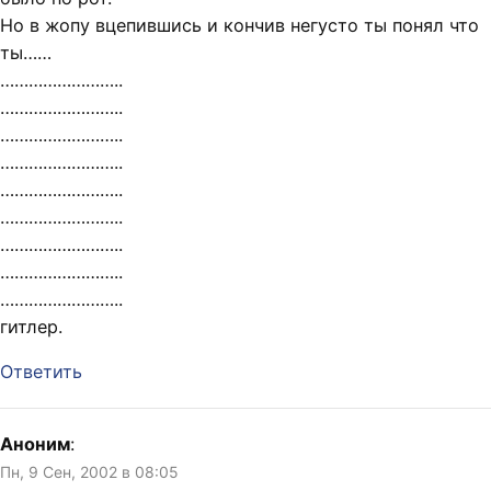
Но в жопу вцепившись и кончив негусто ты понял что
ты……
……………………..
……………………..
……………………..
……………………..
……………………..
……………………..
……………………..
……………………..
……………………..
гитлер.
Ответить
Аноним
:
Пн, 9 Сен, 2002 в 08:05