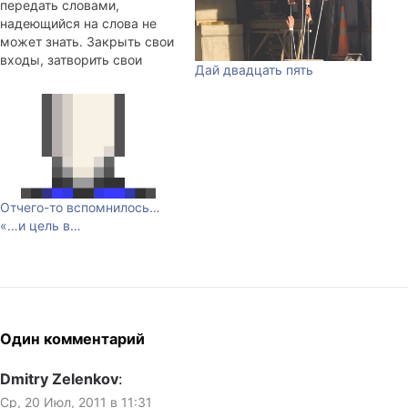
передать словами,
надеющийся на слова не
может знать. Закрыть свои
входы, затворить свои
Дай двадцать пять
двери, умерить свое
рвение, упорядочить свой
пыл. привести к гармонии
свое сияние, воспринять
все, что есть в этой жизни,
как равное, это и значит
достичь сокровенного
единства. Воистину, нельзя
Отчего-то вспомнилось…
обрести это,…
«…и цель в…
Один комментарий
Dmitry Zelenkov
:
Ср, 20 Июл, 2011 в 11:31