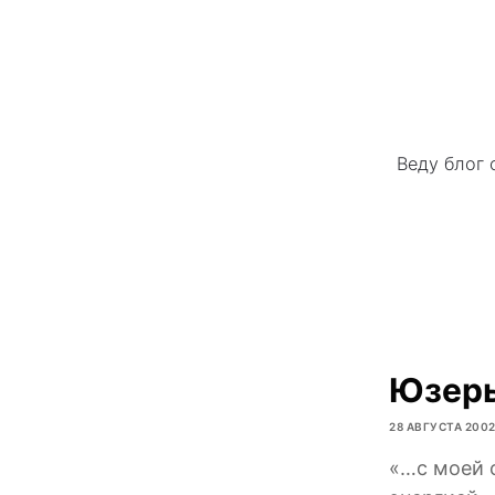
Веду блог 
Юзеры
28 АВГУСТА 200
«…с моей 