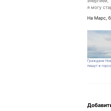
энергией,
я могу ст
На Марс, 
Граждане Но
пишут в горс
Добавит