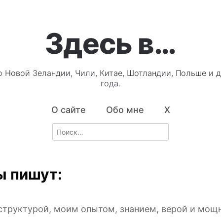
Здесь в…
о Новой Зеландии, Чили, Китае, Шотландии, Польше и д
года.
О сайте
Обо мне
X
Search
for:
 пишут:
2
структурой, моим опытом, знанием, верой и мощ