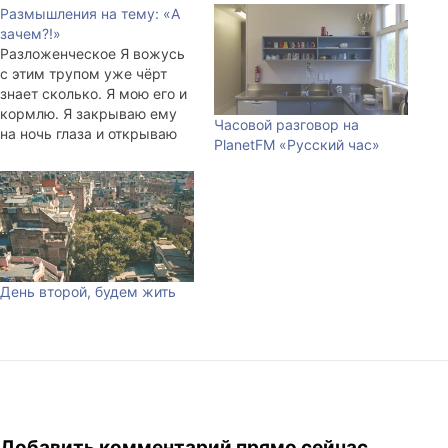
Размышления на тему: «А
зачем?!»
Разложенческое Я вожусь
с этим трупом уже чёрт
знает сколько. Я мою его и
кормлю. Я закрываю ему
Часовой разговор на
на ночь глаза и открываю
PlanetFM «Русский час»
их утром. Я уже устал. Я
травлю его алкоголем и
сигаретами. Иногда.
Идиотский труп позволяет
себе болеть. Я, в ущерб
собственному времени и
силам, не позволяю ему…
День второй, будем жить
Добавить комментарий прямо сейчас