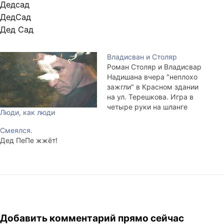
Дедсад
ДедСад
Дед Сад
Владисван и Столяр
Роман Столяр и Владисвар
Надишана вчера "неплохо
зажгли" в Красном здании
на ул. Терешкова. Игра в
четыре руки на шланге
Люди, как люди
водопроводном
гофрированном,
Смеялся.
трансформированном по
Дед ПеПе жжёт!
Принципу Трансформации
в инструмент Древних
Кужубасов (Кужебанов...
или ещё как-то. Тоже очень
плохо запоминается.) - это
да. Когда заработает
лежачий novomusic.ru,
Добавить комментарий прямо сейчас
можно будет послушать это