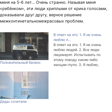
меня на 5-6 лет… Очень странно. Называя меня
«ребёнком», эти люди хриплыми от крика голосами,
доказывали друг другу, верное решение
межконтинетальномежрасовых проблем.
В ответ на это. 1. Я не очень
люблю л…
В ответ на это. 1. Я не очень
люблю людей. 2. Все люди
лицемерят. Испытывать по
этому поводу какие-либо
Положительный баланс
эмоции глупо. 3. Я люблю,
когда люди интересуются,
как у меня дела. 4. Я не
люблю, когда люди просят
у меня денег взаймы, но
занимаю, потому как
терпеть не могу, когда…
Деды сочетали