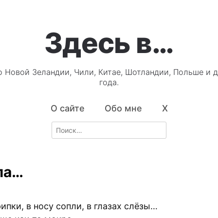
Здесь в…
о Новой Зеландии, Чили, Китае, Шотландии, Польше и д
года.
О сайте
Обо мне
X
Search
for:
ла…
2
ипки, в носу сопли, в глазах слёзы…