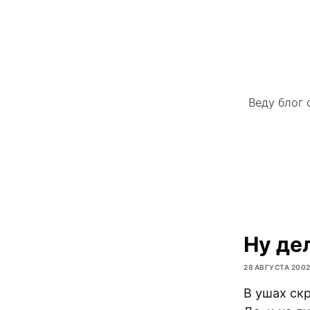
Веду блог 
Ну де
28 АВГУСТА 200
В ушах скр