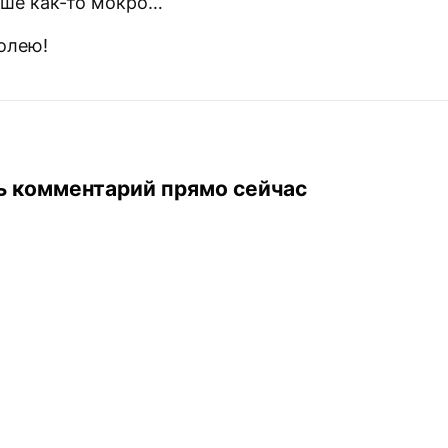
уше как-то мокро…
олею!
ь комментарий прямо сейчас