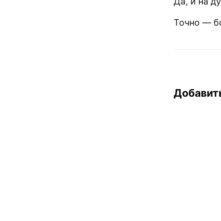
Да, и на д
Точно — б
Добавит