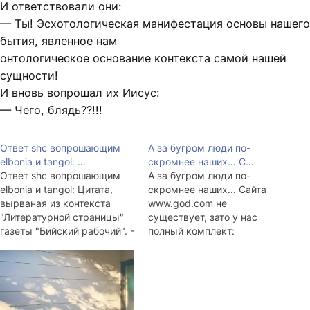
И ответствовали они:
— Ты! Эсхотологическая манифестация основы нашего
бытия, явленное нам
онтологическое основание контекста самой нашей
сущности!
И вновь вопрошал их Иисус:
— Чего, блядь??!!!
Ответ shc вопрошающим
А за бугром люди по-
elbonia и tangol: …
скромнее наших… С…
Ответ shc вопрошающим
А за бугром люди по-
elbonia и tangol: Цитата,
скромнее наших... Сайта
вырваная из контекста
www.god.com не
"Литературной страницы"
существует, зато у нас
газеты "Бийский рабочий". -
полный комплект:
Нет у меня мужа, -
www.bog.ru, www.god.ru,
нахмурившись, ответила
www.jesus.ru, www.uucyc.ru.
Лена.
Зато http://www.jesus.com
цветёт и, главное, пахнет.
На этом сайте можно