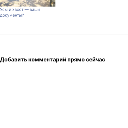
назначить Иисусу
свидание, прочитать о нём
Усы и хвост — ваши
About. :-) И самое
документы?
интересное - All contents
and design by Jesus © 2000
-…
Добавить комментарий прямо сейчас