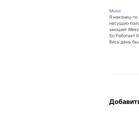
Music
Я наконец-то
несущую пол
эмоции! Weeze
So Работает б
Весь день бы
настроение, т
ОК"! :-)
Добавит