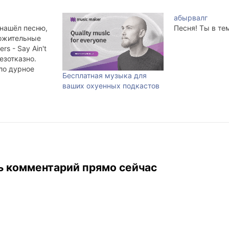
абырвалг
 нашёл песню,
Песня! Ты в те
ожительные
rs - Say Ain't
езотказно.
ло дурное
Бесплатная музыка для
еперь - "всё
ваших охуенных подкастов
ь комментарий прямо сейчас