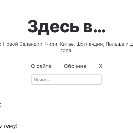
Здесь в…
о Новой Зеландии, Чили, Китае, Шотландии, Польше и д
года.
О сайте
Обо мне
X
Search
for:
C
2
в тему!