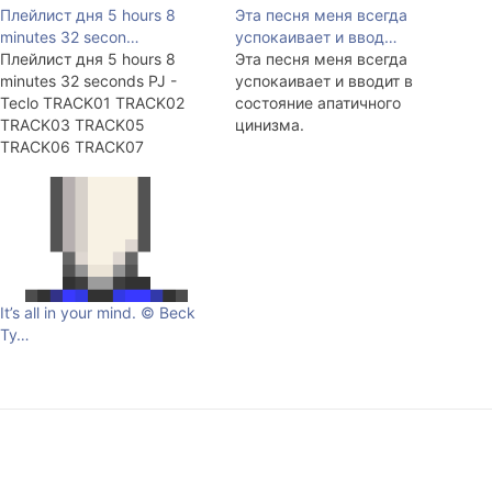
Плейлист дня 5 hours 8
Эта песня меня всегда
minutes 32 secon…
успокаивает и ввод…
Плейлист дня 5 hours 8
Эта песня меня всегда
minutes 32 seconds PJ -
успокаивает и вводит в
Teclo TRACK01 TRACK02
состояние апатичного
TRACK03 TRACK05
цинизма.
TRACK06 TRACK07
TRACK08 TRACK09
BJORK01 BJORK02
BJORK03 BJORK04
BJORK05 BJORK06
BJORK07 BJORK08
BJORK09 BJORK10 BJORK11
beck mutations - Bottle Of
It’s all in your mind. © Beck
Blues Beck - Canceled Check
Ту…
Beck - Cold Brains Beck -
Dead Melodies beck
mutations…