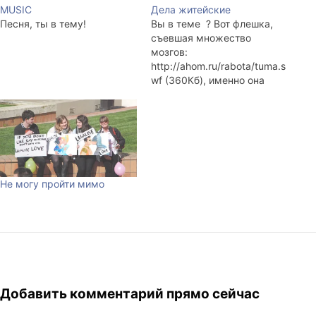
MUSIC
Дела житейские
Песня, ты в тему!
Вы в теме ? Вот флешка,
съевшая множество
мозгов:
http://ahom.ru/rabota/tuma.s
wf (360Кб), именно она
является главной и
основной темой этого
комьюнити. Ребята, я
понимаю, что это баян с
бородой, но вероятно
именно эта песня помогла
мне сегодня вернуть
Не могу пройти мимо
украденный в
тренажёрном зале
кошелёк. Я не очень понял,
как можно было потерять…
Добавить комментарий прямо сейчас