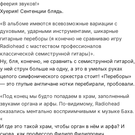
феерия звуков!»
Хуерия! Сентенции блядь.
«В альбоме имеются всевозможные вариации с
духовыми, ударными инструментами, шикарные
гитарные переборы (я конечно не сравниваю игру
Radiohead с мастеством профессионалов
классической семиструнной гитары)».
Ну, бля, конечно, не сравнить с семиструнной гитарой,
у ней струн больше на одну, а это в умелых руках
целого симфонического оркестра стоит! «Переборы»
— это глупые англичане нотки перебирали, пробовали.
«Под конец мы будто попадаем в храм, заполненный
звуками органа и арфы. По-видимому, Radiohead
оказались ментально восприимчивыми к музыке Баха.
«
И где это такой храм, чтобы орган в нём и арфа? И
снова, как профессор Филипп Филиппович,