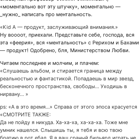
«моментально вот эту штучку», моментально —
_нужно_ написать про ментальность.
«Kid A — продукт, заслуживающий внимания.»
Ну воооот, приехали. Представьте себе, господа, вся
эта «феерия», вся «ментальность» с Рерихом и Бахами
— продукт! Одобрено, бля, Министерством Любви.
Читаем последнее и молчим, и плачем:
«Слушаешь альбом, и стирается граница между
реальностью и фантастикой. Попадаешь в мир звезд,
бесконечного пространства, свободы… Уходишь в
нирвану… »
ps: «А в это время…» Справа от этого эпоса красуется
«СМОТРИТЕ ТАКЖЕ:
Да не пойду я никуда. Ха-ха-ха, ха-ха-ха. Тоже мне
умник нашелся. Слышишь ты, я тебя и всю твою
братию в рот ебал. Я в ваш сраный бильярд играть не