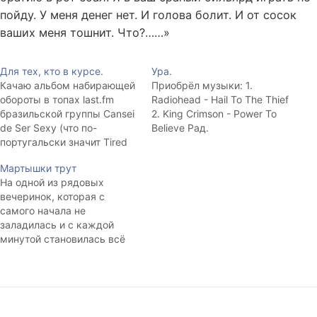
пойду. У меня денег нет. И голова болит. И от сосок
ваших меня тошнит. Что?……»
Для тех, кто в курсе.
Ура.
Качаю альбом набирающей
Приобрёл музыки: 1.
обороты в топах last.fm
Radiohead - Hail To The Thief
бразильской группы Cansei
2. King Crimson - Power To
de Ser Sexy (что по-
Believe Рад.
португальски значит Tired
of Being Sexy). В общем-то
Мартышки трут
абсолютно всё равно, что
На одной из рядовых
там за музыка, весьма
вечеринок, которая с
странно, что AMG ничего о
самого начала не
них не знает. Соль в том,
заладилась и с каждой
что альбом называется
минутой становилась всё
CSS. Да, у меня снова
скучнее и разрозненнее,
фаза…
основной темой
обсуждения в моём углу
стали две невзначай
брошенные фразы: «Все