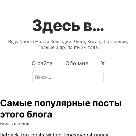
Здесь в…
Веду блог о Новой Зеландии, Чили, Китае, Шотландии,
Польше и др. почти 24 года.
О сайте
Обо мне
X
Search
for:
Cамые популярные посты
этого блога
23 АВГУСТА 2016
[jetpack_top_posts_widget types=»post,page»