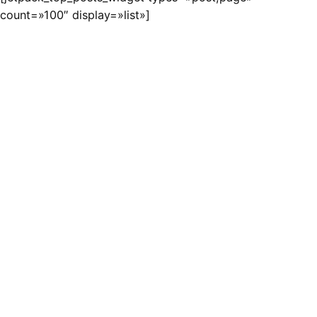
count=»100″ display=»list»]